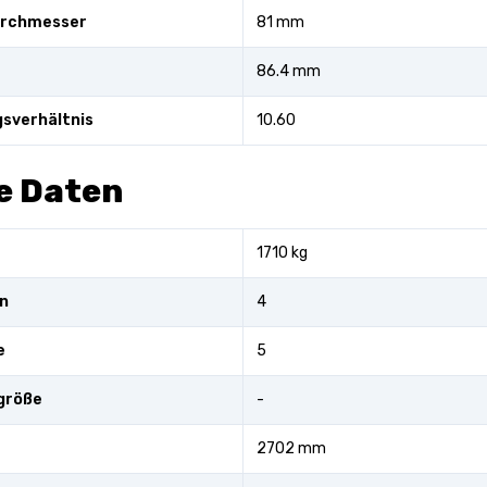
urchmesser
81 mm
86.4 mm
sverhältnis
10.60
e Daten
1710 kg
n
4
e
5
größe
-
2702 mm