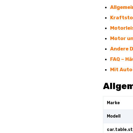
Allgemei
Kraftsto
Motorlei
Motor un
Andere 
FAQ – Hä
Mit Auto
Allge
Marke
Modell
car.table.s