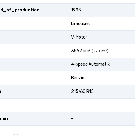
end_of_production
1993
Limousine
V-Motor
3562 cm³
(3.6 Liter)
4-speed Automatik
Benzin
e
215/60 R15
-
onen
-