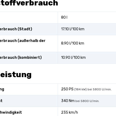
stoffverbrauch
80 l
erbrauch (Stadt)
17.10 l/100 km
erbrauch (außerhalb der
8.90 l/100 km
erbrauch (kombiniert)
10.90 l/100 km
leistung
ng
250 PS
(184 kW) bei 5800 U/min.
nt
340 Nm
bei 5800 U/min.
hwindigkeit
235 km/h