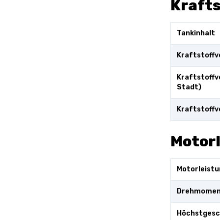
Kraft
Tankinhalt
Kraftstoffv
Kraftstoffv
Stadt)
Kraftstoffv
Motor
Motorleistu
Drehmome
Höchstgesc