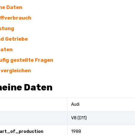
ne Daten
ffverbrauch
stung
d Getriebe
Daten
ufig gestellte Fragen
 vergleichen
meine Daten
Audi
V8 (D11)
tart_of_production
1988