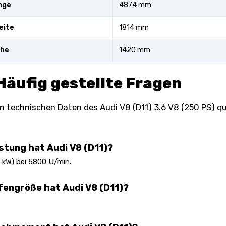
nge
4874 mm
eite
1814 mm
öhe
1420 mm
Häufig gestellte Fragen
n technischen Daten des Audi V8 (D11) 3.6 V8 (250 PS) q
istung hat Audi V8 (D11)?
 kW) bei 5800 U/min.
fengröße hat Audi V8 (D11)?