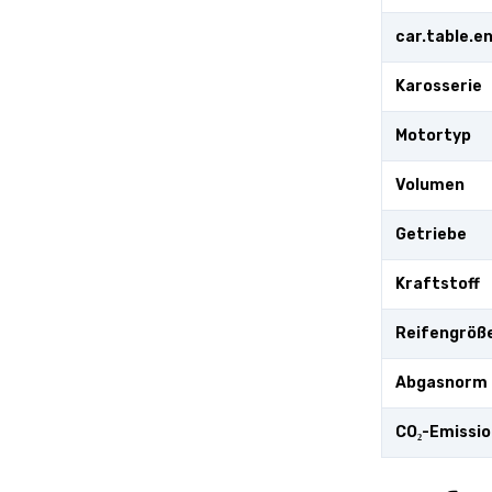
car.table.
Karosserie
Motortyp
Volumen
Getriebe
Kraftstoff
Reifengröß
Abgasnorm
CO₂-Emissi