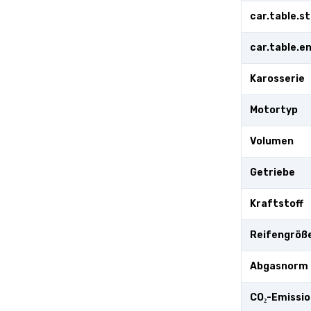
car.table.s
car.table.
Karosserie
Motortyp
Volumen
Getriebe
Kraftstoff
Reifengröß
Abgasnorm
CO₂-Emissi