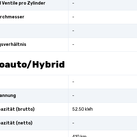
 Ventile pro Zylinder
-
urchmesser
-
-
sverhältnis
-
roauto/Hybrid
-
pannung
-
azität (brutto)
52.50 kWh
azität (netto)
-
410 km