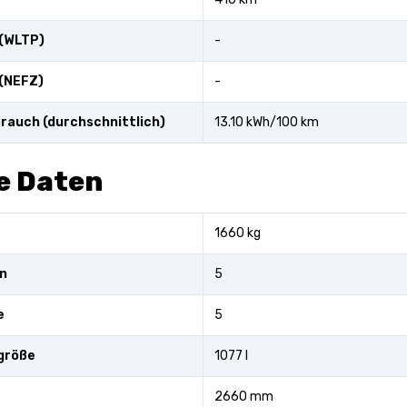
 (WLTP)
-
(NEFZ)
-
rauch (durchschnittlich)
13.10 kWh/100 km
e Daten
1660 kg
n
5
e
5
größe
1077 l
2660 mm