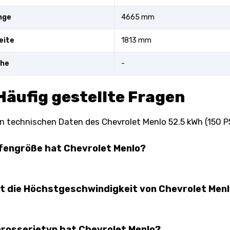
nge
4665 mm
eite
1813 mm
öhe
-
Häufig gestellte Fragen
n technischen Daten des Chevrolet Menlo 52.5 kWh (150 PS
fengröße hat Chevrolet Menlo?
st die Höchstgeschwindigkeit von Chevrolet Men
rosserietyp hat Chevrolet Menlo?