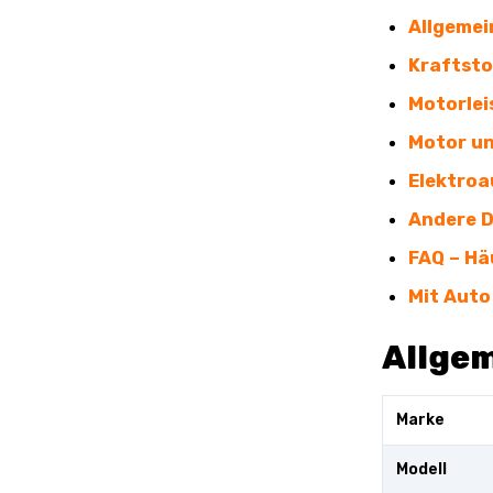
Allgemei
Kraftsto
Motorlei
Motor un
Elektroa
Andere 
FAQ – Hä
Mit Auto
Allge
Marke
Modell