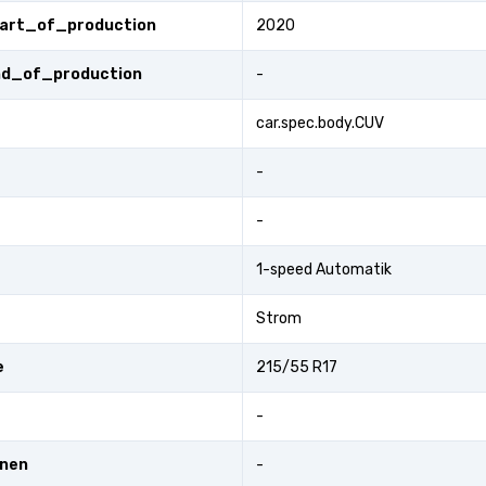
tart_of_production
2020
end_of_production
-
car.spec.body.CUV
-
-
1-speed Automatik
Strom
e
215/55 R17
-
onen
-