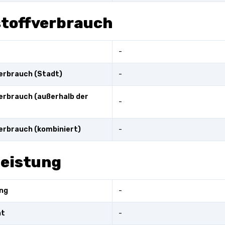
stoffverbrauch
-
erbrauch (Stadt)
-
erbrauch (außerhalb der
-
erbrauch (kombiniert)
-
leistung
ng
-
nt
-