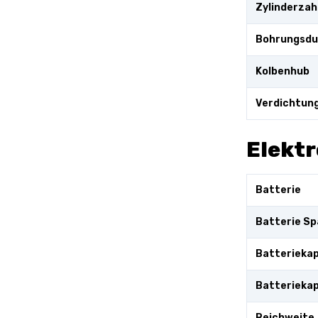
Zylinderzahl
Bohrungsd
Kolbenhub
Verdichtung
Elekt
Batterie
Batterie S
Batteriekap
Batteriekap
Reichweite