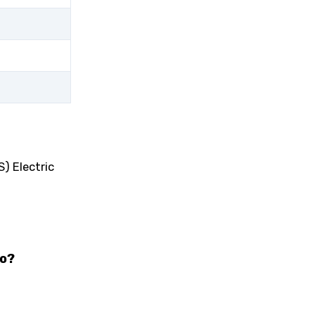
) Electric
lo?