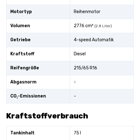
Motortyp
Reihenmotor
Volumen
2776 cm³
(2.8 Liter)
Getriebe
4-speed Automatik
Kraftstoff
Diesel
Reifengröße
215/65 R16
Abgasnorm
-
CO₂-Emissionen
-
Kraftstoffverbrauch
Tankinhalt
75 l