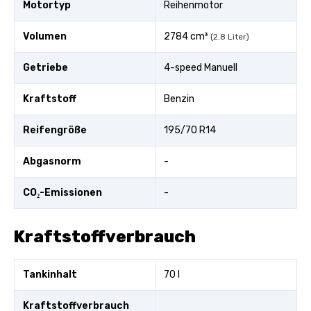
Motortyp
Reihenmotor
Volumen
2784 cm³
(2.8 Liter)
Getriebe
4-speed Manuell
Kraftstoff
Benzin
Reifengröße
195/70 R14
Abgasnorm
-
CO₂-Emissionen
-
Kraftstoffverbrauch
Tankinhalt
70 l
Kraftstoffverbrauch