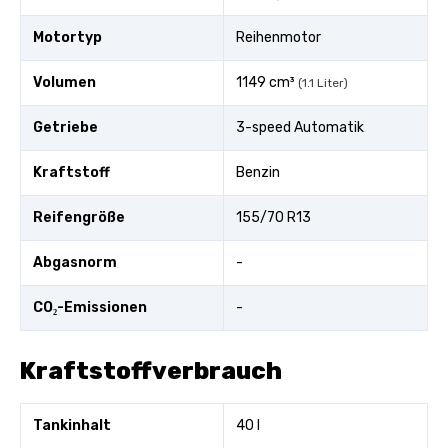
Motortyp
Reihenmotor
Volumen
1149 cm³
(1.1 Liter)
Getriebe
3-speed Automatik
Kraftstoff
Benzin
Reifengröße
155/70 R13
Abgasnorm
-
CO₂-Emissionen
-
Kraftstoffverbrauch
Tankinhalt
40 l