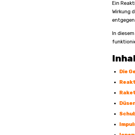
Ein Reakt
Wirkung d
entgegen
In diesem
funktioni
Inha
Die G
Reakt
Raket
Düse
Schu
Impul
Ione