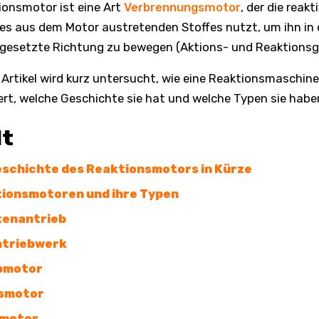
ionsmotor ist eine Art
Verbrennungsmotor
, der die reakt
es aus dem Motor austretenden Stoffes nutzt, um ihn in 
gesetzte Richtung zu bewegen (Aktions- und Reaktionsg
 Artikel wird kurz untersucht, wie eine Reaktionsmaschine
ert, welche Geschichte sie hat und welche Typen sie habe
lt
eschichte des Reaktionsmotors in Kürze
ionsmotoren und ihre Typen
enantrieb
ntriebwerk
bmotor
smotor
nmotor