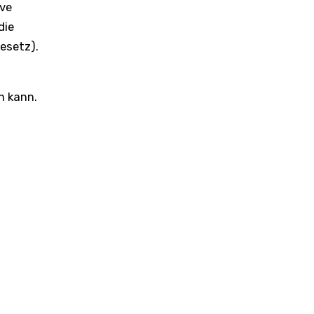
ive
die
esetz).
n kann.