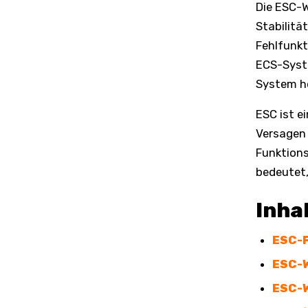
Die ESC-W
Stabilitä
Fehlfunkt
ECS-Syste
System hö
ESC ist e
Versagen 
Funktions
bedeutet,
Inha
ESC-
ESC-W
ESC-W