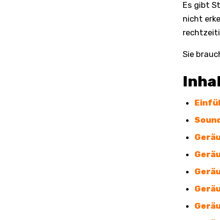
Es gibt S
nicht erk
rechtzeit
Sie brauc
Inha
Einfü
Sound
Geräu
Geräu
Geräu
Geräu
Geräu