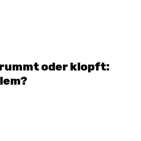
brummt oder klopft:
blem?