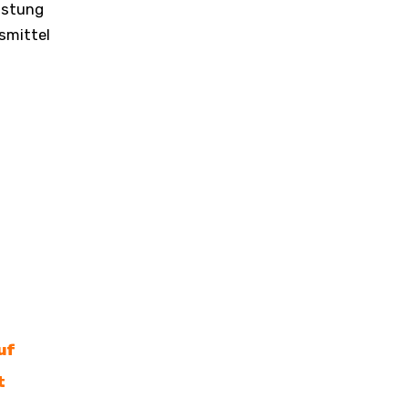
üstung
smittel
uf
t