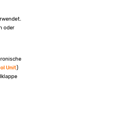
erwendet.
h oder
tronische
ol Unit
)
lklappe