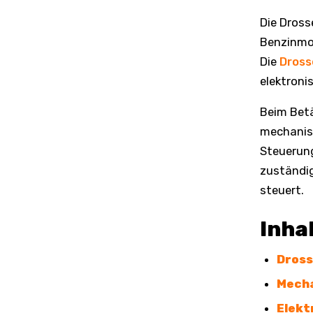
Die Dross
Benzinmo
Die
Dross
elektroni
Beim Betä
mechanisc
Steuerung
zuständig
steuert.
Inha
Dross
Mecha
Elekt